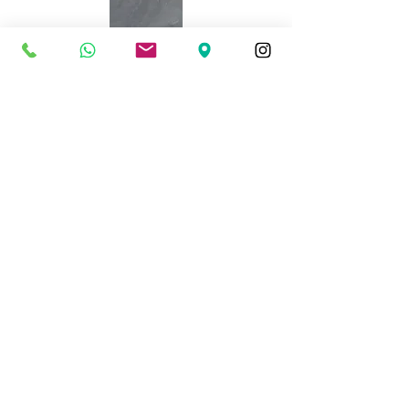
Calacatta Oro
Calacatta Viola
Grigio Perla
Nero Marquinia
Travertino