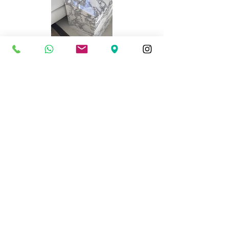
Cubi
Chiamaci
Parla direttamente con noi saremo lieti di
rispondere a qualsiasi dubbio o domanda.
Prenota un
appuntamento
online in
videochiamata
Prendi un appuntamento online con i nostri
esperti; sono a disposizione per rispondere
alle tue domande e consigliarti i prodotti
più adatti alle tue esigenze.