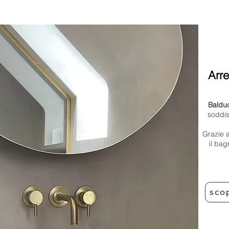
Arr
Baldu
soddis
Grazie a
il bag
scop