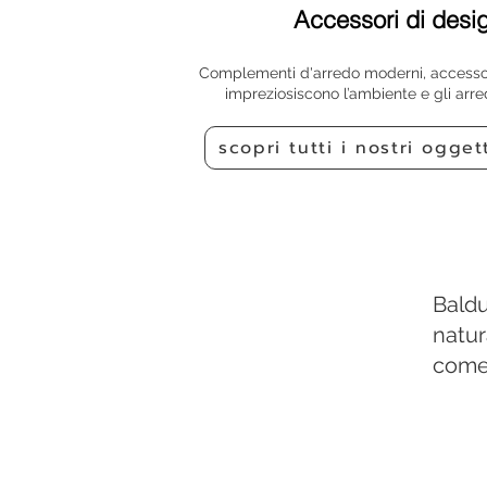
Accessori di desi
Complementi d'arredo moderni, accessor
impreziosiscono l’ambiente e gli arre
scopri tutti i nostri ogget
Baldu
natur
come 