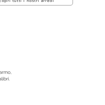
copri tutti i nostri arredi
marmo,
ibri.